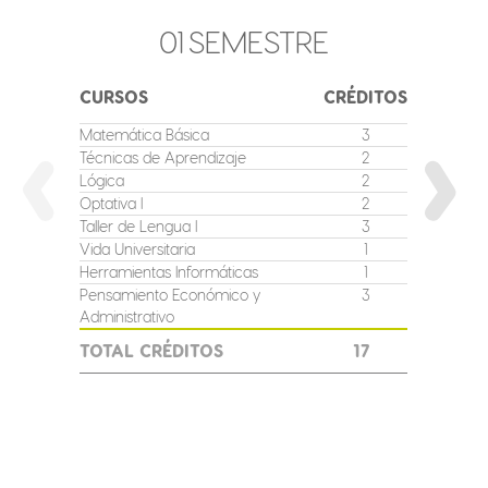
01
SEMESTRE
CURSOS
CRÉDITOS
CURSO
Matemática Básica
3
Matemát
Técnicas de Aprendizaje
2
Teoría G
Lógica
2
Derecho
Optativa I
2
Ingles I
Taller de Lengua I
3
Optativa 
Vida Universitaria
1
Taller de
Herramientas Informáticas
1
Pensamie
I
Pensamiento Económico y
3
Administrativo
TOTAL
TOTAL CRÉDITOS
17