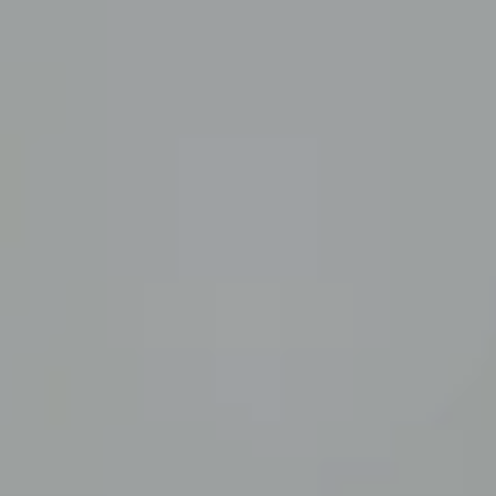
10%
de descuento por lanzamiento
Tu
formación profesional
a otro nivel
DESCUBRE LAS NUEVAS MAESTRÍAS