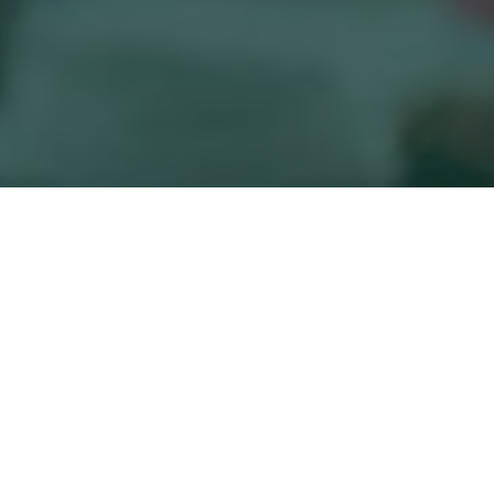
NUESTRO COMPROMISO
REPONSABILIDAD SOCIAL
UNIVERSITARIA
La Corporación Universitaria del Caribe—CECAR,
ante la presencia de la pandemia (Covid-19),
declarada por la Organización Mundial de la
Salud (OMS), y tras la confirmación de miles de