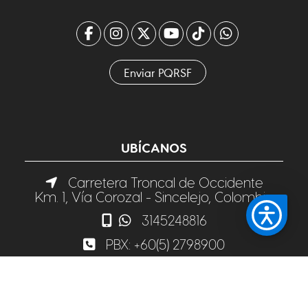
Enviar PQRSF
UBÍCANOS
Carretera Troncal de Occidente
Km. 1, Vía Corozal - Sincelejo, Colombia
3145248816
PBX:
+60(5) 2798900
archivocentral@cecar.edu.co