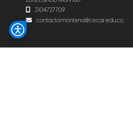
3104727709
contactomonteria@cecar.edu.co
Pe