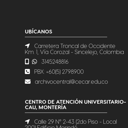
UBÍCANOS
Carretera Troncal de Occidente
Km. 1, Vía Corozal - Sincelejo, Colombia
3145248816
PBX:
+60(5) 2798900
archivocentral@cecar.edu.co
CENTRO DE ATENCIÓN UNIVERSITARIO-
CAU, MONTERÍA
Calle 29 N° 2-43 (2do Piso - Local
200) Edificio Morindó