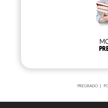
MO
PR
PREGRADO
P