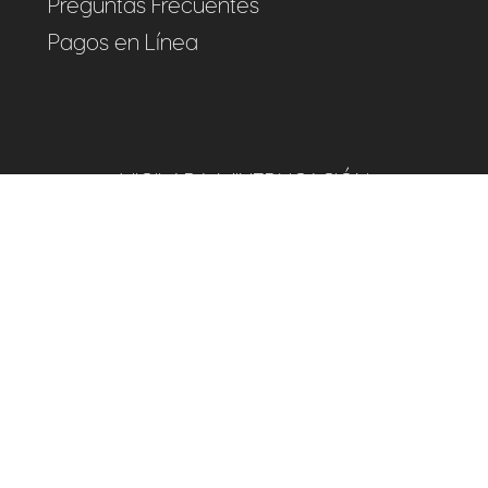
Preguntas Frecuentes
Pagos en Línea
VIGILADA MINEDUCACIÓN
rsonería Jurídica: Resolución 7786 del 15 de junio 1