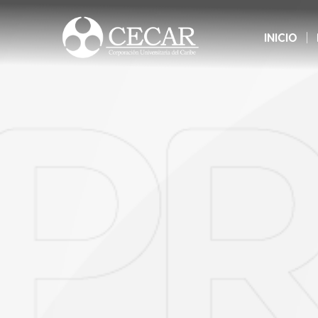
esti
acad
INICIO
proce
En es
que n
con m
deba 
por m
vera
gara
como
Unive
Como
trat
elimi
de mi
mate
demá
cons