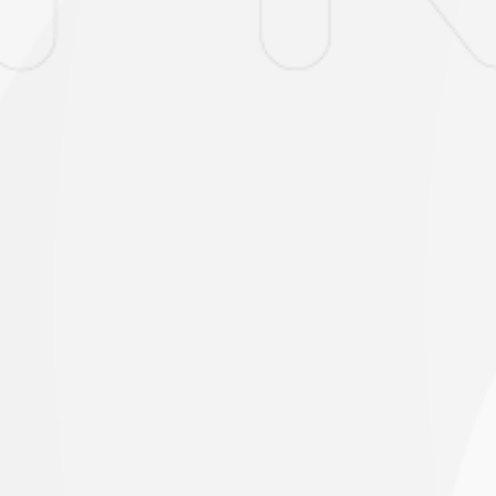
mismo
(acce
ser 
ofici
Sucre
(Ofi
núme