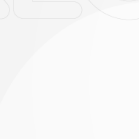
, se me informa los derechos que tengo como titular de los
so, rectificación, cancelación, revocación y supresión) que 
ejercidos a través de los siguientes canales: c
aldedatos@cecar.edu.co
o en las direcciones físicas: En Since
 en la Carretera Troncal Occidente Km 1, vía Corozal - Sin
cina planeación), y en la página web www.cecar.edu.co
ro de teléfono
3215729545
.