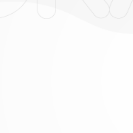
 datos
pueden
orreo
lejo –
celejo
 o al