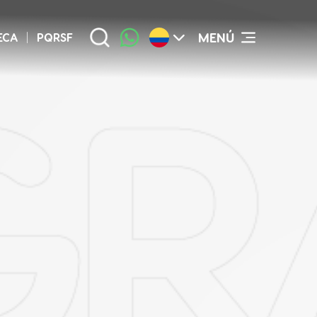
rícula
de mi
MENÚ
ECA
PQRSF
veraz,
ionada
 datos
encial
que la
 para
idades
ración
 uso,
cción,
ales o
 en la
ales y
á ser
o.
Así