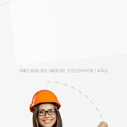
SNIES: 8085 RES. 14858 DEL 17/12/2019 POR 7 AÑOS