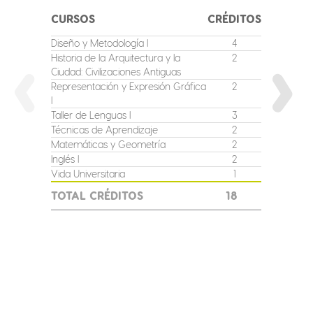
CURSOS
CRÉDITOS
CURSO
Diseño y Metodología I
4
Diseño y
Historia de la Arquitectura y la
2
Historia 
Ciudad: Civilizaciones Antiguas
Ciudad: 
Renacim
Representación y Expresión Gráfica
2
I
Represen
II
Taller de Lenguas I
3
Matería,
Técnicas de Aprendizaje
2
Estructur
Matemáticas y Geometría
2
Hábitat,
Inglés I
2
Taller de
Vida Universitaria
1
Inglés II
TOTAL CRÉDITOS
18
TOTAL