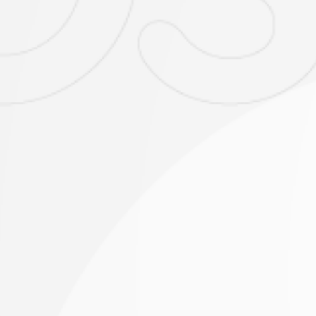
ultada en la página web de la corporación
www.cecar.edu.c
, se me informa los derechos que tengo como titular de los
so, rectificación, cancelación, revocación y supresión) que 
ejercidos a través de los siguientes canales: c
aldedatos@cecar.edu.co
o en las direcciones físicas: En Since
 en la Carretera Troncal Occidente Km 1, vía Corozal - Sin
cina planeación), y en la página web www.cecar.edu.co
ro de teléfono
3215729545
.