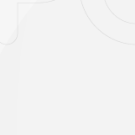
cons
mismo
(acce
ser 
ofici
Sucre
(Ofi
núme