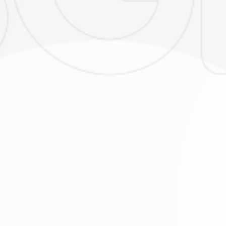
o.
Así
 datos
pueden
orreo
lejo –
celejo
 o al