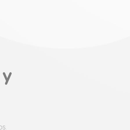
N
 y
OS.