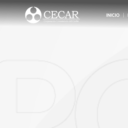
cumpl
esti
INICIO
acad
proce
En es
que n
con m
deba 
por m
vera
gara
como
Unive
Como
trat
elimi
de mi
la ma
demá