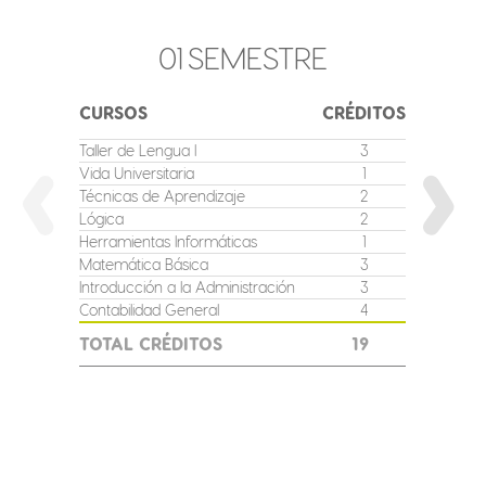
01
SEMESTRE
CURSOS
CRÉDITOS
CURSO
Taller de Lengua I
3
Taller de
Vida Universitaria
1
Gestión
Técnicas de Aprendizaje
2
Inglés I
Lógica
2
Matemát
Herramientas Informáticas
1
Fundame
Adtvo
Matemática Básica
3
Contabil
Introducción a la Administración
3
Contabilidad General
4
TOTAL
TOTAL CRÉDITOS
19