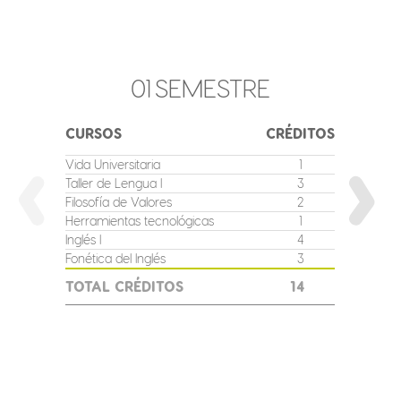
01
SEMESTRE
CURSOS
CRÉDITOS
CURSO
Vida Universitaria
1
Taller de
Taller de Lengua I
3
Técnicas
Filosofía de Valores
2
Desarroll
adolesc
Herramientas tecnológicas
1
Inglés II
Inglés I
4
Fonética 
Fonética del Inglés
3
Problema
TOTAL CRÉDITOS
14
enseña
TOTAL