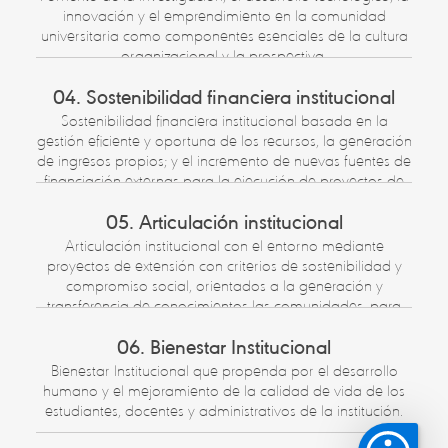
innovación y el emprendimiento en la comunidad
universitaria como componentes esenciales de la cultura
organizacional y la prospectiva.
04. Sostenibilidad financiera institucional
Sostenibilidad financiera institucional basada en la
gestión eficiente y oportuna de los recursos, la generación
de ingresos propios; y el incremento de nuevas fuentes de
financiación externas para la ejecución de proyectos de
impacto regional, nacional e internacional.
05. Articulación institucional
Articulación institucional con el entorno mediante
proyectos de extensión con criterios de sostenibilidad y
compromiso social, orientados a la generación y
transferencia de conocimientos las comunidades, para
que se conviertan en actores de su propio desarrollo e
06. Bienestar Institucional
incrementen su calidad de vida.
Bienestar Institucional que propenda por el desarrollo
humano y el mejoramiento de la calidad de vida de los
estudiantes, docentes y administrativos de la institución.