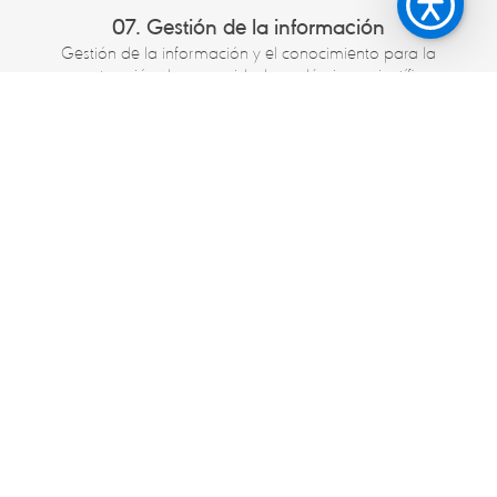
07. Gestión de la información
Gestión de la información y el conocimiento para la
construcción de comunidad académica y científica
mediante la incorporación y apropiación de las
Tecnología de Información y Comunicación - TIC, como
soporte de la plataforma tecnológica, educativa e
08. Administración de la infraestructura
investigativa.
Administración de la infraestructura física bajo criterios de
optimización, en cuanto a uso adecuado y suficiencia
para la prestación de los servicios de docencia,
investigación y proyección social.
09. Vinculación académica
Vinculación académica con el sector productivo para
identificar necesidades de servicios en las áreas de
educación continuada, consultoría y asesoría en el marco
de la responsabilidad social empresarial.
10. Vínculos con los graduados y
empleadores